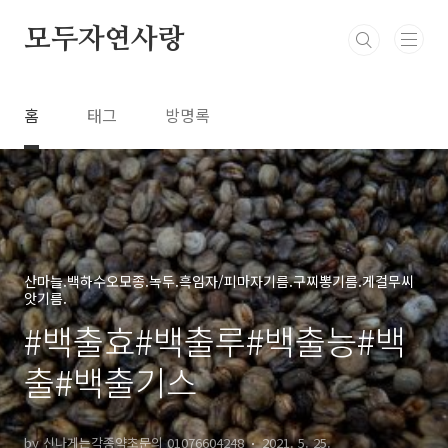
본문 바로가기
모두자연사랑
홈
태그
방명록
산마늘.백하수오모종.녹두.흑임자/피마자기름.구찌뽕기름.게걸무씨
앗기름.
#백출효#백출루#백출능#백
출#백출기스
by 신나게는각종약초문의 01076604248
2021. 5. 25.