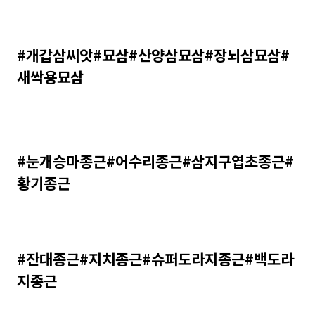
#개갑삼씨앗#묘삼#산양삼묘삼#장뇌삼묘삼#
새싹용묘삼
#눈개승마종근#어수리종근#삼지구엽초종근#
황기종근
#잔대종근#지치종근#슈퍼도라지종근#백도라
지종근