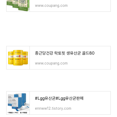
www.coupang.com
종근당건강 락토핏 생유산균 골드80
www.coupang.com
#Lgg유산균#Lgg유산균판매
ennww12.tistory.com