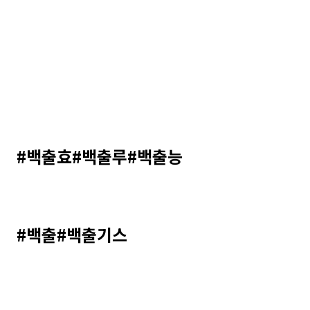
#백출효#백출루#백출능
#백출#백출기스