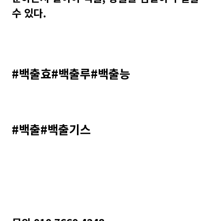
수 있다.
#백출효#백출루#백출능
#백출#백출기스