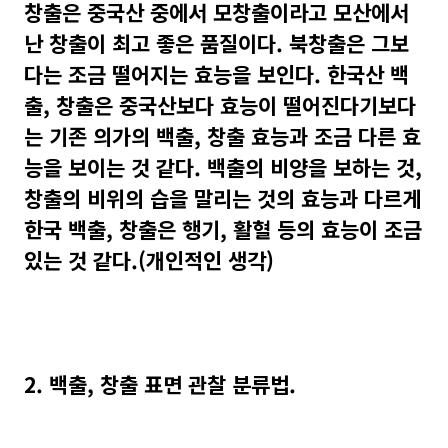
창출은 중국산 중에서 모창출이라고 모산에서
난 창출이 최고 좋은 품질이다. 북창출은 그보
다는 조금 떨어지는 효능을 보인다. 한국산 백
출, 창출은 중국산보다 효능이 떨어진다기보다
는 기존 의가의 백출, 창출 효능과 조금 다른 효
능을 보이는 것 같다. 백출의 비양을 보하는 것,
창출의 비위의 습을 말리는 것의 효능과 다르게
한국 백출, 창출은 행기, 활혈 등의 효능이 조금
있는 것 같다.(개인적인 생각)
2. 백출, 창출 표면 관찰 분류법.