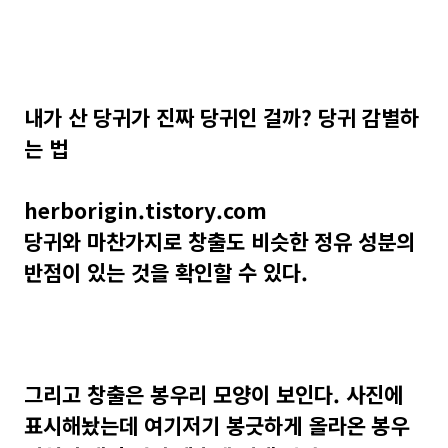
내가 산 당귀가 진짜 당귀인 걸까? 당귀 감별하
는 법
herborigin.tistory.com
당귀와 마찬가지로 창출도 비슷한 정유 성분의
반점이 있는 것을 확인할 수 있다.
그리고 창출은 봉우리 모양이 보인다. 사진에
표시해놨는데 여기저기 봉긋하게 올라온 봉우