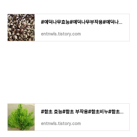
#예덕나무효능#예덕나무부작용#예덕나무 #예덕나무판매#예덕나무묘목#예덕나무가루#예덕나무건
entnwls.tistory.com
#함초 효능#함초 부작용#함초비누#함초생재#함초건재#함초가루#함초분말#함초환#함초엑기스
entnwls.tistory.com