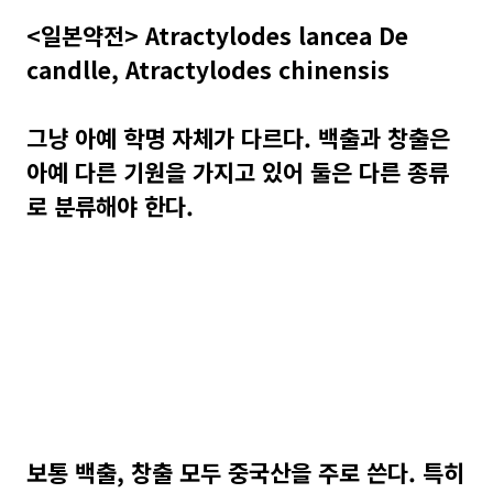
<일본약전> Atractylodes lancea De
candlle, Atractylodes chinensis
그냥 아예 학명 자체가 다르다. 백출과 창출은
아예 다른 기원을 가지고 있어 둘은 다른 종류
로 분류해야 한다.
보통 백출, 창출 모두 중국산을 주로 쓴다. 특히