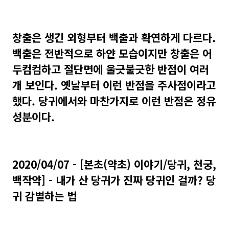
창출은 생긴 외형부터 백출과 확연하게 다르다.
백출은 전반적으로 하얀 모습이지만 창출은 어
두컴컴하고 절단면에 울긋불긋한 반점이 여러
개 보인다. 옛날부터 이런 반점을 주사점이라고
했다. 당귀에서와 마찬가지로 이런 반점은 정유
성분이다.
2020/04/07 - [본초(약초) 이야기/당귀, 천궁,
백작약] - 내가 산 당귀가 진짜 당귀인 걸까? 당
귀 감별하는 법