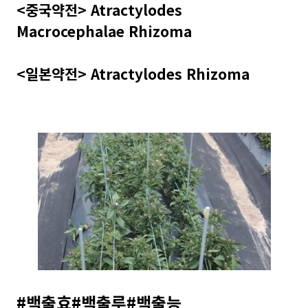
<중국약전> Atractylodes
Macrocephalae Rhizoma
<일본약전> Atractylodes Rhizoma
#백출효#백출루#백출능