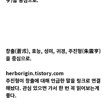
亨)을 중심으로.
창출(蒼朮), 효능, 성미, 귀경, 주진형(朱震亨)
을 중심으로.
herborigin.tistory.com
주진형이 창출에 대해 언급한 말을 링크로 연결
해놨다. 관심 있으면 가서 한 번 꼭 읽어보는게
좋다.