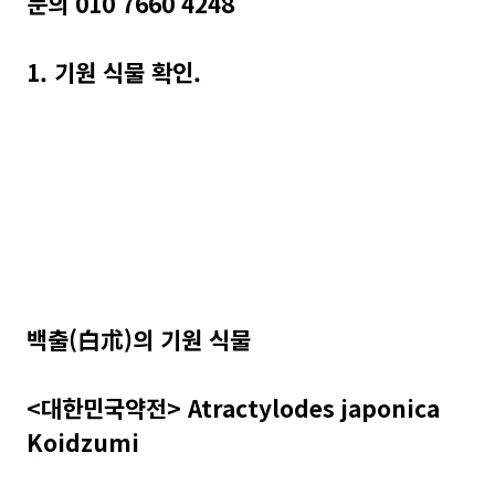
문의 010 7660 4248
1. 기원 식물 확인.
백출(白朮)의 기원 식물
<대한민국약전> Atractylodes japonica
Koidzumi