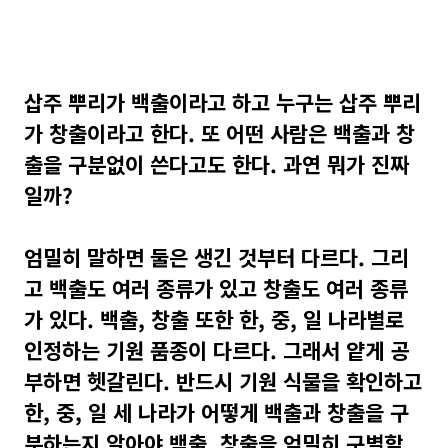
삽주 뿌리가 백출이라고 하고 누구는 삽주 뿌리
가 창출이라고 한다. 또 어떤 사람은 백출과 창
출을 구분없이 쓴다고도 한다. 과연 뭐가 진짜
일까?
엄밀히 말하면 둘은 생긴 것부터 다르다. 그리
고 백출도 여러 종류가 있고 창출도 여러 종류
가 있다. 백출, 창출 또한 한, 중, 일 나라별로
인정하는 기원 품종이 다르다. 그래서 얕게 공
부하면 헷갈린다. 반드시 기원 식물을 확인하고
한, 중, 일 세 나라가 어떻게 백출과 창출을 구
분하는지 알아야 백출, 창출을 엄밀히 구별할