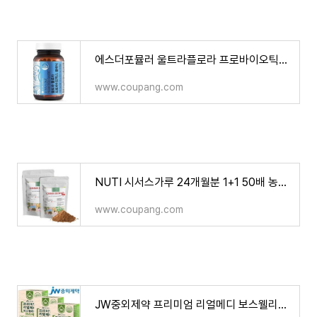
에스더포뮬러 울트라플로라 프로바이오틱스 클래식
www.coupang.com
NUTI 시서스가루 24개월분 1+1 50배 농축추출물 시서스
www.coupang.com
JW중외제약 프리미엄 리얼메디 보스웰리아 마스터 3통 총180정 인도산 보스웰릭산 70%