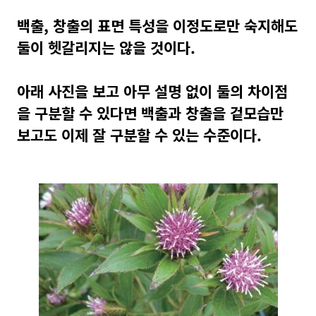
백출, 창출의 표면 특성을 이정도로만 숙지해도
둘이 헷갈리지는 않을 것이다.
아래 사진을 보고 아무 설명 없이 둘의 차이점
을 구분할 수 있다면 백출과 창출을 겉모습만
보고도 이제 잘 구분할 수 있는 수준이다.