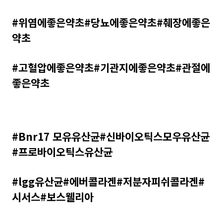
#위염에좋은약초#당뇨에좋은약초#췌장에좋은
약초
#고혈압에좋은약초#기관지에좋은약초#관절에
좋은약초
#Bnr17 모유유산균#신바이오틱스모우유산균
#프로바이오틱스유산균
#lgg유산균#에버콜라겐#저분자피쉬콜라겐#
시서스#보스웰리아