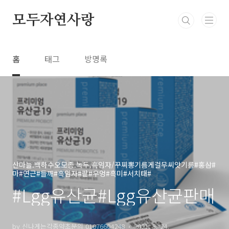
본문 바로가기
모두자연사랑
홈
태그
방명록
산마늘.백하수오모종.녹두.흑임자/꾸찌뽕기름게걸무씨앗기름#홍삼#
마#연근#들깨#흑임자#팥#우엉#흑미#서치태#
#Lgg유산균#Lgg유산균판매
by 신나게는각종약초문의 01076604248
2021. 5. 24.