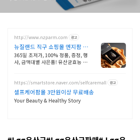
http://www.nzparm.com
광고
뉴질랜드 직구 쇼핑몰 엔지팜 회
원가입시 적립급 바로 지급
365일 초저가, 100% 정품, 증정, 행
사, 금액대별 사은품! 유산균효능 뉴
질랜드 건강식품 구매대행 쇼핑몰!
믿을 수 있는 뉴질랜드의 건강을 보
내드립니다.
https://smartstore.naver.com/selfcaremall
광고
셀프케어팜몰 3만원이상 무료배송
Your Beauty & Healthy Story
#Lgg유산균#Lgg유산균판매# Lgg유